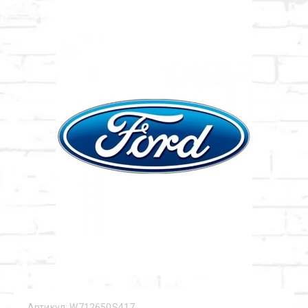
Артикул:
W712650S417